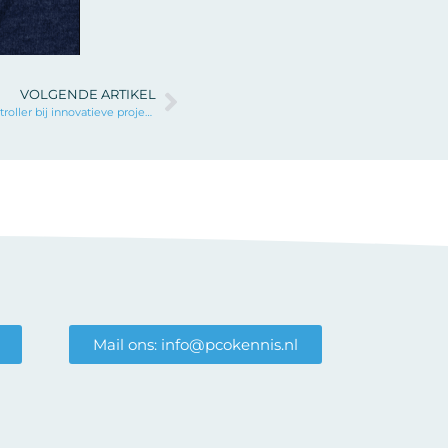
VOLGENDE ARTIKEL
De rol van de projectcontroller bij innovatieve projecten
Mail ons: info@pcokennis.nl