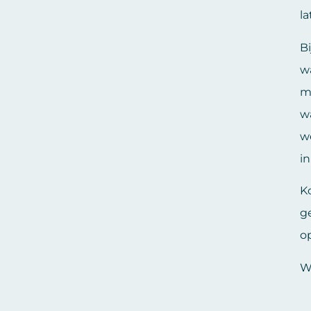
la
B
w
me
w
w
i
K
g
o
Wi