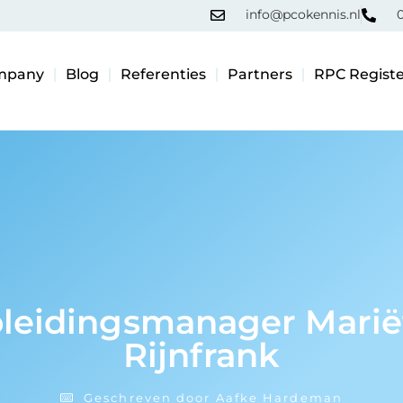
info@pcokennis.nl
0
mpany
Blog
Referenties
Partners
RPC Registe
leidingsmanager Marië
Rijnfrank
Geschreven door
Aafke Hardeman