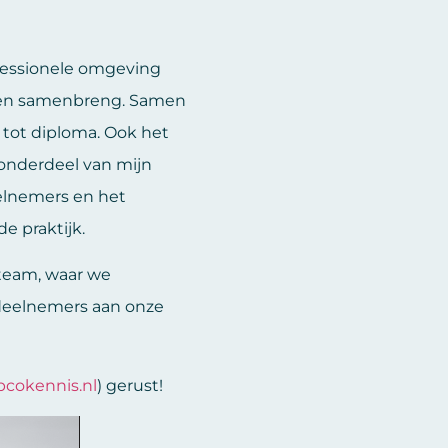
fessionele omgeving
nten samenbreng. Samen
g tot diploma. Ook het
 onderdeel van mijn
elnemers en het
e praktijk.
 team, waar we
 deelnemers aan onze
cokennis.nl
) gerust!