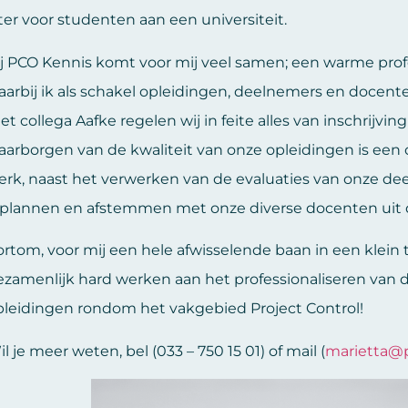
ter voor studenten aan een universiteit.
ij PCO Kennis komt voor mij veel samen; een warme pro
aarbij ik als schakel opleidingen, deelnemers en doce
t collega Aafke regelen wij in feite alles van inschrijvin
aarborgen van de kwaliteit van onze opleidingen is een
erk, naast het verwerken van de evaluaties van onze de
nplannen en afstemmen met onze diverse docenten uit d
ortom, voor mij een hele afwisselende baan in een klein
ezamenlijk hard werken aan het professionaliseren van
pleidingen rondom het vakgebied Project Control!
l je meer weten, bel (033 – 750 15 01) of mail (
marietta@p