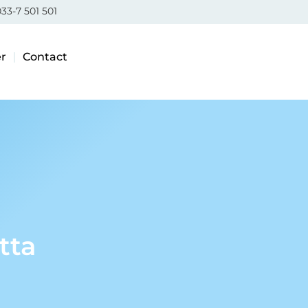
33-7 501 501
r
Contact
tta