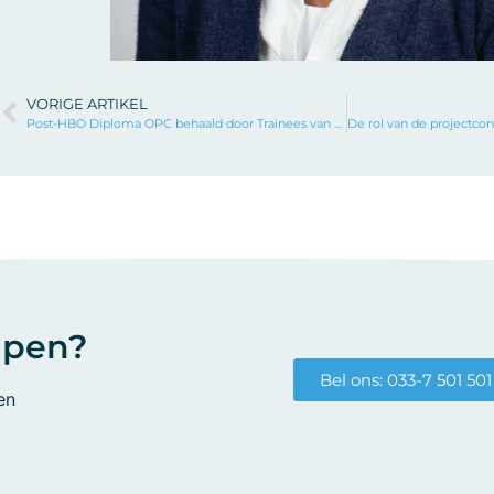
VORIGE ARTIKEL
Post-HBO Diploma OPC behaald door Trainees van YER
lpen?
Bel ons: 033-7 501 501
en