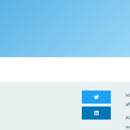
V
a
Al
w