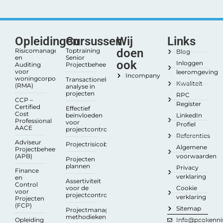
Opleidingen
Cursussen
Wij
Links
doen
Risicomanagement
Toptraining
Blog
en
Senior
ook
Inloggen
Auditing
Projectbeheersing
voor
leeromgeving
Incompany
woningcorporaties
Transactionele
Kwaliteit
(RMA)
analyse in
projecten
RPC
CCP –
Register
Certified
Effectief
Cost
beïnvloeden
LinkedIn
Professional
voor
Profiel
AACE
projectcontrollers
Referenties
Adviseur
Projectrisicobeheersing
Algemene
Projectbeheersing
(APB)
voorwaarden
Projecten
plannen
Privacy
Finance
verklaring
en
Assertiviteit
Control
voor de
Cookie
voor
projectcontroller
verklaring
Projecten
(FCP)
Sitemap
Projectmanagement
methodieken
Opleiding
Info@pcokennis