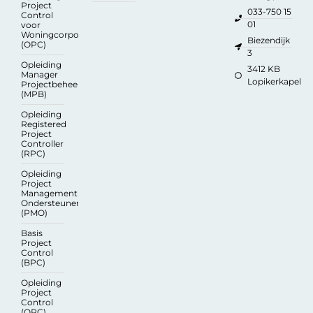
Project
033-750 15
Control
01
voor
Woningcorporaties
Biezendijk
(OPC)
3
Opleiding
3412 KB
Manager
Lopikerkapel
Projectbeheersing
(MPB)
Opleiding
Registered
Project
Controller
(RPC)
Opleiding
Project
Management
Ondersteuner
(PMO)
Basis
Project
Control
(BPC)
Opleiding
Project
Control
(OPC)