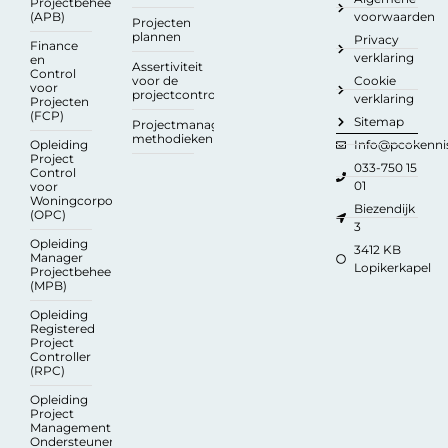
Projectbeheersing
(APB)
voorwaarden
Projecten
plannen
Privacy
Finance
verklaring
en
Assertiviteit
Control
voor de
Cookie
voor
projectcontroller
verklaring
Projecten
(FCP)
Sitemap
Projectmanagement
methodieken
Opleiding
Info@pcokennis
Project
033-750 15
Control
01
voor
Woningcorporaties
Biezendijk
(OPC)
3
Opleiding
3412 KB
Manager
Lopikerkapel
Projectbeheersing
(MPB)
Opleiding
Registered
Project
Controller
(RPC)
Opleiding
Project
Management
Ondersteuner