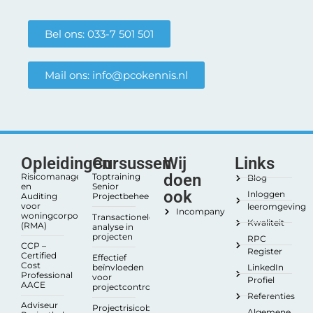
Bel ons: 033-7 501 501
Mail ons: info@pcokennis.nl
Opleidingen
Cursussen
Wij
Links
doen
Risicomanagement
Toptraining
Blog
en
Senior
ook
Inloggen
Auditing
Projectbeheersing
voor
leeromgeving
Incompany
woningcorporaties
Transactionele
Kwaliteit
(RMA)
analyse in
projecten
RPC
CCP –
Register
Certified
Effectief
Cost
beïnvloeden
LinkedIn
Professional
voor
Profiel
AACE
projectcontrollers
Referenties
Adviseur
Projectrisicobeheersing
Algemene