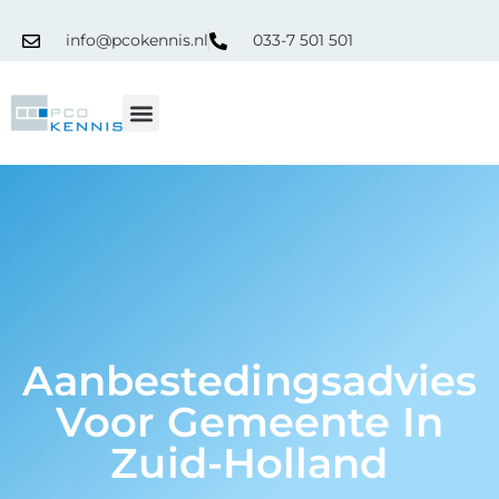
info@pcokennis.nl
033-7 501 501
RPC Register
Aanbestedingsadvies
Voor Gemeente In
Zuid-Holland