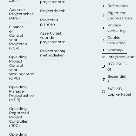
AACE
projectcontrollers
Referenties
Adviseur
Projectrisicobeheersing
Algemene
Projectbeheersing
(APB)
voorwaarden
Projecten
plannen
Privacy
Finance
verklaring
en
Assertiviteit
Control
voor de
Cookie
voor
projectcontroller
verklaring
Projecten
(FCP)
Sitemap
Projectmanagement
methodieken
Opleiding
Info@pcokennis
Project
033-750 15
Control
01
voor
Woningcorporaties
Biezendijk
(OPC)
3
Opleiding
3412 KB
Manager
Lopikerkapel
Projectbeheersing
(MPB)
Opleiding
Registered
Project
Controller
(RPC)
Opleiding