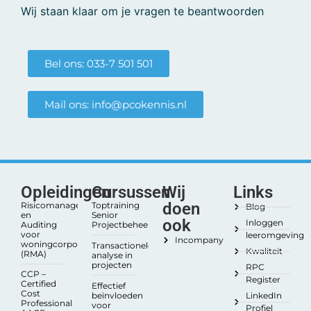
Wij staan klaar om je vragen te beantwoorden
Bel ons: 033-7 501 501
Mail ons: info@pcokennis.nl
Opleidingen
Cursussen
Wij
Links
doen
Risicomanagement
Toptraining
Blog
en
Senior
ook
Inloggen
Auditing
Projectbeheersing
voor
leeromgeving
Incompany
woningcorporaties
Transactionele
Kwaliteit
(RMA)
analyse in
projecten
RPC
CCP –
Register
Certified
Effectief
Cost
beïnvloeden
LinkedIn
Professional
voor
Profiel