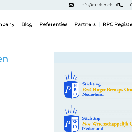
info@pcokennis.nl
0
mpany
Blog
Referenties
Partners
RPC Registe
en