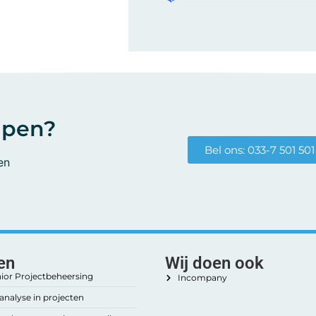
lpen?
Bel ons: 033-7 501 501
en
en
Wij doen ook
nior Projectbeheersing
Incompany
analyse in projecten