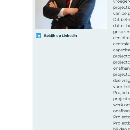
vroegere
project
van de p
Dit bete
dat er b
gekozen 
Bekijk op Linkedin
een dire
centrale
capacite
projectc
projectd
onafhank
projectc
deelvrag
voor het
Projectd
projecto
werk om:
onafhank
Projectc
Projectb
hij dan 