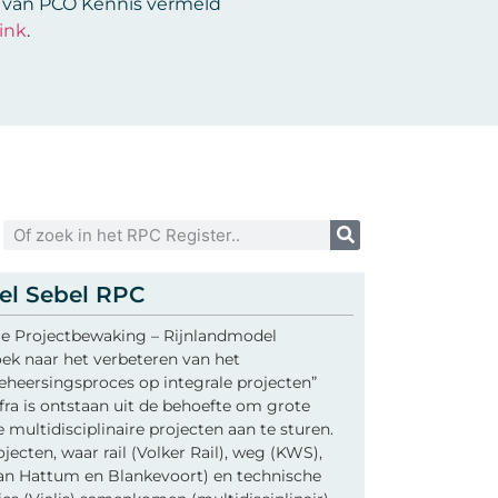
p van PCO Kennis vermeld
ink
.
el Sebel RPC
ale Projectbewaking – Rijnlandmodel
ek naar het verbeteren van het
heersingsproces op integrale projecten”
fra is ontstaan uit de behoefte om grote
e multidisciplinaire projecten aan te sturen.
jecten, waar rail (Volker Rail), weg (KWS),
Van Hattum en Blankevoort) en technische