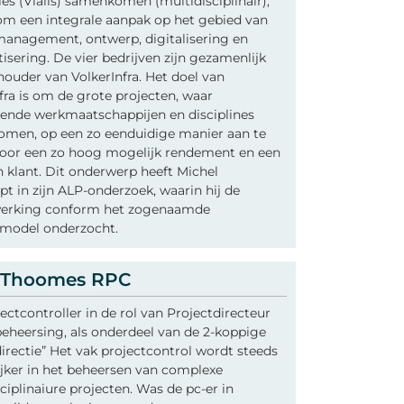
ties (Vialis) samenkomen (multidisciplinair),
om een integrale aanpak op het gebied van
management, ontwerp, digitalisering en
isering. De vier bedrijven zijn gezamenlijk
ouder van VolkerInfra. Het doel van
fra is om de grote projecten, waar
lende werkmaatschappijen en disciplines
men, op een zo eenduidige manier aan te
voor een zo hoog mogelijk rendement en een
 klant. Dit onderwerp heeft Michel
pt in zijn ALP-onderzoek, waarin hij de
rking conform het zogenaamde
dmodel onderzocht.
 Thoomes RPC
ectcontroller in de rol van Projectdirecteur
eheersing, als onderdeel van de 2-koppige
irectie” Het vak projectcontrol wordt steeds
jker in het beheersen van complexe
ciplinaiure projecten. Was de pc-er in