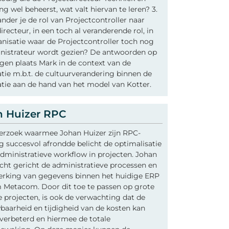
ng wel beheerst, wat valt hiervan te leren? 3.
nder je de rol van Projectcontroller naar
irecteur, in een toch al veranderende rol, in
nisatie waar de Projectcontroller toch nog
inistrateur wordt gezien? De antwoorden op
gen plaats Mark in de context van de
tie m.b.t. de cultuurverandering binnen de
tie aan de hand van het model van Kotter.
n Huizer RPC
erzoek waarmee Johan Huizer zijn RPC-
g succesvol afrondde belicht de optimalisatie
dministratieve workflow in projecten. Johan
ht gericht de administratieve processen en
erking van gegevens binnen het huidige ERP
 Metacom. Door dit toe te passen op grote
e projecten, is ook de verwachting dat de
aarheid en tijdigheid van de kosten kan
verbeterd en hiermee de totale