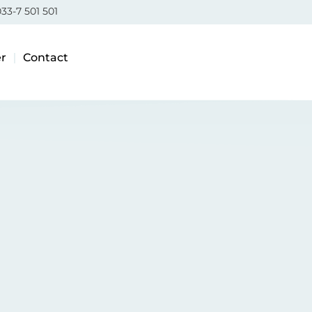
33-7 501 501
r
Contact