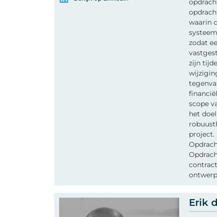
opdracht
opdrach
waarin d
systeem
zodat ee
vastgest
zijn tijd
wijzigin
tegenval
financië
scope va
het doel
robuusth
project.
Opdracht
Opdrach
contract
ontwerp
Erik 