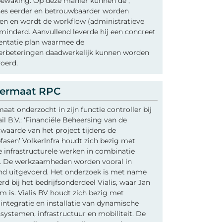
bewaking. Op deze manier kunnen de ,
es eerder en betrouwbaarder worden
en en wordt de workflow (administratieve
rminderd. Aanvullend leverde hij een concreet
ntatie plan waarmee de
erbeteringen daadwerkelijk kunnen worden
oerd.
Vermaat RPC
aat onderzocht in zijn functie controller bij
il B.V.: ‘Financiële Beheersing van de
waarde van het project tijdens de
asen’ Volkerlnfra houdt zich bezig met
e infrastructurele werken in combinatie
. De werkzaamheden worden vooral in
nd uitgevoerd. Het onderzoek is met name
rd bij het bedrijfsonderdeel Vialis, waar Jan
 is. Vialis BV houdt zich bezig met
ntegratie en installatie van dynamische
systemen, infrastructuur en mobiliteit. De