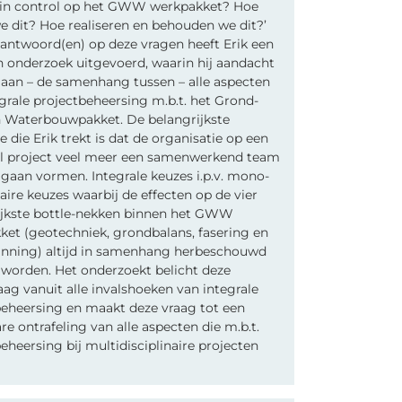
e in control op het GWW werkpakket? Hoe
 dit? Hoe realiseren en behouden we dit?’
antwoord(en) op deze vragen heeft Erik een
 onderzoek uitgevoerd, waarin hij aandacht
 aan – de samenhang tussen – alle aspecten
grale projectbeheersing m.b.t. het Grond-
 Waterbouwpakket. De belangrijkste
e die Erik trekt is dat de organisatie op een
al project veel meer een samenwerkend team
gaan vormen. Integrale keuzes i.p.v. mono-
naire keuzes waarbij de effecten op de vier
ijkste bottle-nekken binnen het GWW
et (geotechniek, grondbalans, fasering en
lanning) altijd in samenhang herbeschouwd
worden. Het onderzoekt belicht deze
aag vanuit alle invalshoeken van integrale
beheersing en maakt deze vraag tot een
e ontrafeling van alle aspecten die m.b.t.
eheersing bij multidisciplinaire projecten