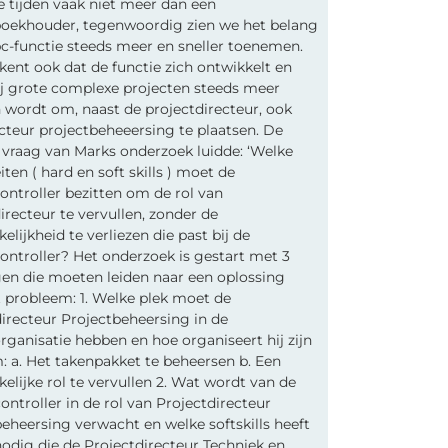
 tijden vaak niet meer dan een
boekhouder, tegenwoordig zien we het belang
c-functie steeds meer en sneller toenemen.
kent ook dat de functie zich ontwikkelt en
ij grote complexe projecten steeds meer
wordt om, naast de projectdirecteur, ook
cteur projectbeheeersing te plaatsen. De
 vraag van Marks onderzoek luidde: ‘Welke
iten ( hard en soft skills ) moet de
ontroller bezitten om de rol van
irecteur te vervullen, zonder de
elijkheid te verliezen die past bij de
ontroller? Het onderzoek is gestart met 3
en die moeten leiden naar een oplossing
 probleem: 1. Welke plek moet de
irecteur Projectbeheersing in de
rganisatie hebben en hoe organiseert hij zijn
 a. Het takenpakket te beheersen b. Een
elijke rol te vervullen 2. Wat wordt van de
ontroller in de rol van Projectdirecteur
eheersing verwacht en welke softskills heeft
nodig die de Projectdirecteur Techniek en