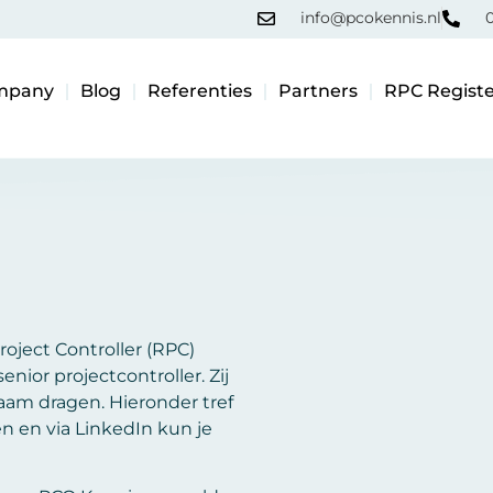
info@pcokennis.nl
0
mpany
Blog
Referenties
Partners
RPC Registe
oject Controller (RPC)
ior projectcontroller. Zij
am dragen. Hieronder tref
n en via LinkedIn kun je