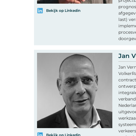
project
prognos
Bekijk op Linkedin
afgegev
last) ve
impleme
procesv
doorgev
Jan 
Jan Verm
VolkerRa
contract
ontwerpf
integral
verband
Nederla
uitgevoe
werkzaam
systeemi
verkeers
Bekijk op Linkedin