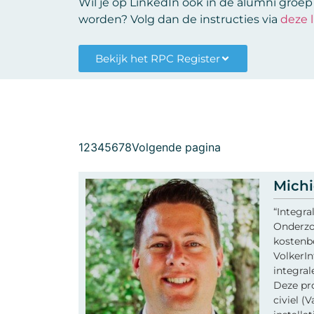
Wil je op LinkedIn ook in de alumni groe
worden? Volg dan de instructies via
deze l
Bekijk het RPC Register
1
2
3
4
5
6
7
8
Volgende pagina
Michi
“Integr
Onderzo
kostenbe
VolkerIn
integral
Deze pro
civiel (