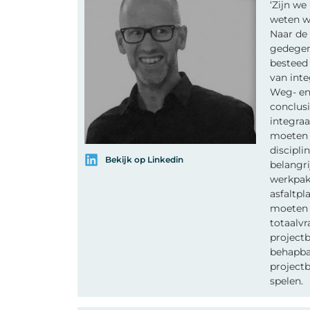
‘Zijn w
weten we
Naar de 
gedegen
besteed
van inte
Weg- en
conclusi
integra
moeten 
discipli
Bekijk op Linkedin
belangr
werkpakk
asfaltp
moeten 
totaalvr
project
behapbar
projectb
spelen.