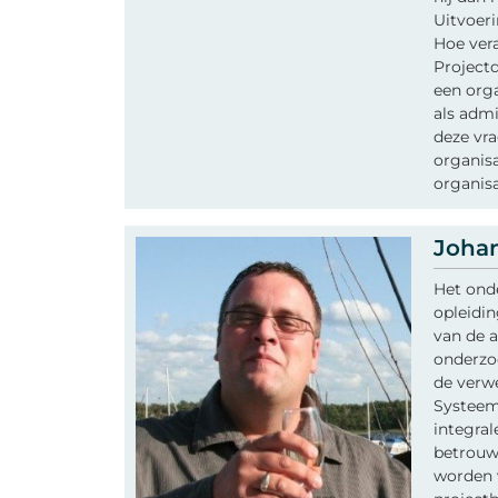
Uitvoeri
Hoe vera
Projectd
een orga
als adm
deze vra
organisa
organisa
Joha
Het ond
opleidin
van de a
onderzoc
de verw
Systeem
integral
betrouwb
worden 