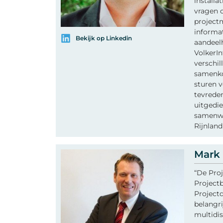
installa
vragen 
project
informat
Bekijk op Linkedin
aandeelh
VolkerIn
verschil
samenko
sturen 
tevreden
uitgedie
samenwe
Rijnlan
Mark
“De Proj
Projectb
Projectd
belangri
multidis